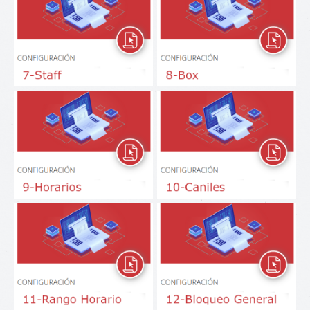
Staff
Box
Horarios
Caniles
Rango Horario
Bloqueo General